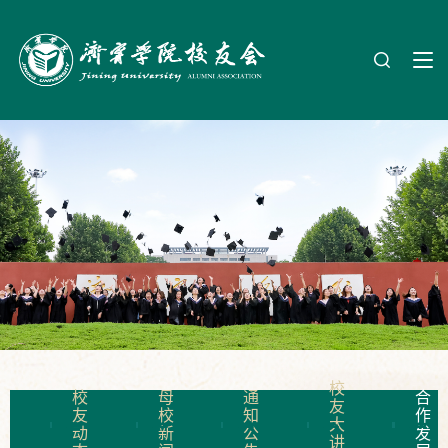
校
校
母
通
合
友
友
校
知
作
大
动
新
公
发
讲